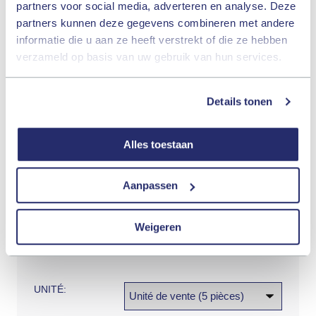
partners voor social media, adverteren en analyse. Deze
partners kunnen deze gegevens combineren met andere
+
QUANTITÉ:
informatie die u aan ze heeft verstrekt of die ze hebben
-
verzameld op basis van uw gebruik van hun services.
Total:
(pièces)
Details tonen
Alles toestaan
NUMÉRO
VI1003-4
D'ARTICLE:
Aanpassen
COULEUR:
rouge
Weigeren
DIMENSION:
UNITÉ: