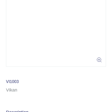
VI
VI1003
Vikan