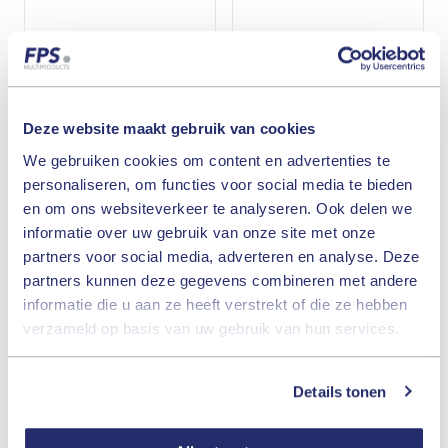
Deze website maakt gebruik van cookies
We gebruiken cookies om content en advertenties te
personaliseren, om functies voor social media te bieden
stoothelm / PE / one size /
smartfit / oorplug + koord /
en om ons websiteverkeer te analyseren. Ook delen we
wit
wasbaar / metaaldet. / one
size / blauw / 50 pr
informatie over uw gebruik van onze site met onze
partners voor social media, adverteren en analyse. Deze
partners kunnen deze gegevens combineren met andere
informatie die u aan ze heeft verstrekt of die ze hebben
verzameld op basis van uw gebruik van hun services.
Details tonen