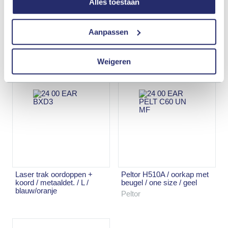
Alles toestaan
oxxa sana 8027 /
maskerstrips / metaaldet. /
oordoppen met koord /
one size / blauw
Aanpassen
metaaldet. / one size /
blauw
Weigeren
laser trak oordoppen +
peltor H510A / oorkap met
koord / metaaldet. / L /
beugel / one size / geel
blauw/oranje
Peltor